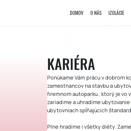
DOMOV
O NÁS
IZOLÁCIE
KARIÉRA
Ponúkame Vám prácu v dobrom kol
zamestnancov na stavbu a ubytov
firemnom autoparku , ktorý je v
zariadime a uhradíme ubytovanie 
ubytovniach spĺňajúcich štandard
Plne hradíme i všetky diéty. Za