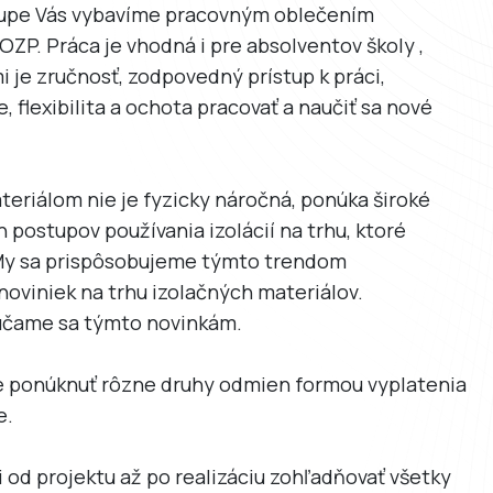
stupe Vás vybavíme pracovným oblečením
ZP. Práca je vhodná i pre absolventov školy ,
i je zručnosť, zodpovedný prístup k práci,
 flexibilita a ochota pracovať a naučiť sa nové
eriálom nie je fyzicky náročná, ponúka široké
postupov používania izolácií na trhu, ktoré
My sa prispôsobujeme týmto trendom
noviniek na trhu izolačných materiálov.
iúčame sa týmto novinkám.
ponúknuť rôzne druhy odmien formou vyplatenia
e.
i od projektu až po realizáciu zohľadňovať všetky