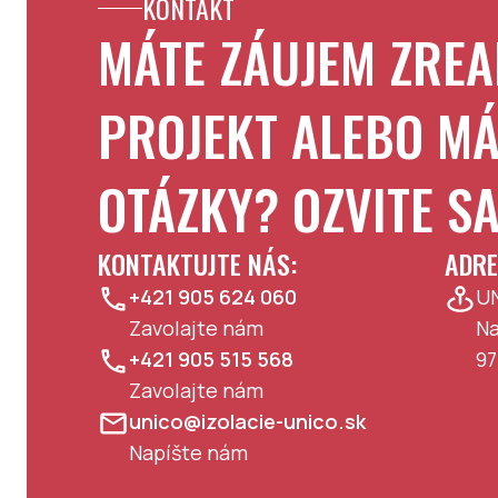
KONTAKT
MÁTE ZÁUJEM ZREA
PROJEKT ALEBO MÁ
OTÁZKY? OZVITE S
KONTAKTUJTE NÁS:
ADRE
+421 905 624 060
UN
Zavolajte nám
Na
+421 905 515 568
97
Zavolajte nám
unico@izolacie-unico.sk
Napíšte nám