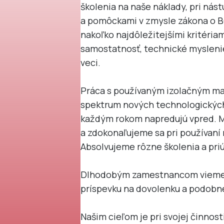
školenia na naše náklady, pri ná
a pomôckami v zmysle zákona o BO
nakoľko najdôležitejšími kritériam
samostatnosť, technické myslenie,
veci.
Práca s používaným izolačným mat
spektrum nových technologických 
každým rokom napredujú vpred. 
a zdokonaľujeme sa pri používaní 
Absolvujeme rôzne školenia a pr
Dlhodobým zamestnancom vieme 
príspevku na dovolenku a podobn
Našim cieľom je pri svojej činnost