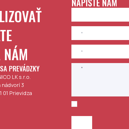
NAPÍŠTE NÁM
LIZOVAŤ
TE
A NÁM
SA PREVÁDZKY
ICO LK s.r.o.
 nádvorí 3
1 01
Prievidza