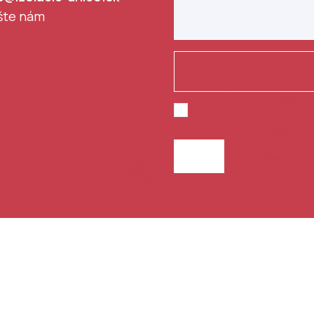
šte nám