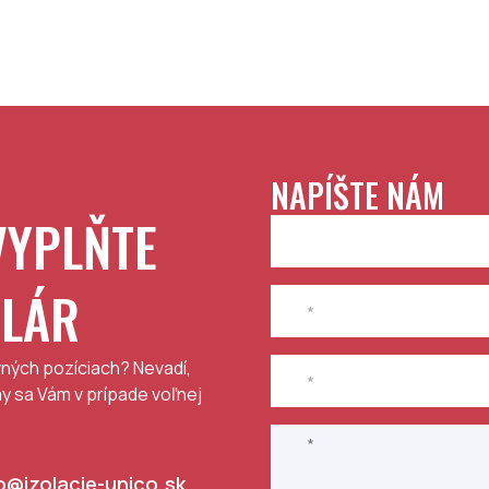
NAPÍŠTE NÁM
VYPLŇTE
ULÁR
ných pozíciach? Nevadí,
my sa Vám v prípade voľnej
o@izolacie-unico.sk