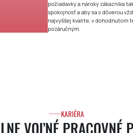
požiadavky a nároky zákazníka ta
spokojnosť a aby sa s dôverou vžd
najvyššej kvalite, v dohodnutom t
pozáručným.
KARIÉRA
LNE VOĽNÉ PRACOVNÉ P