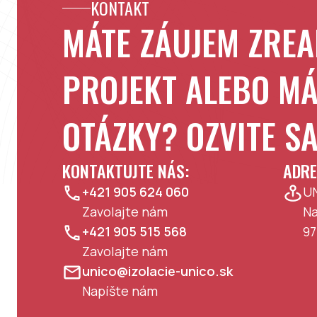
KONTAKT
MÁTE ZÁUJEM ZREA
PROJEKT ALEBO MÁ
OTÁZKY? OZVITE S
KONTAKTUJTE NÁS:
ADRE
+421 905 624 060
UN
Zavolajte nám
Na
+421 905 515 568
97
Zavolajte nám
unico@izolacie-unico.sk
Napíšte nám