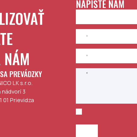
NAPÍŠTE NÁM
LIZOVAŤ
TE
A NÁM
SA PREVÁDZKY
ICO LK s.r.o.
 nádvorí 3
1 01
Prievidza