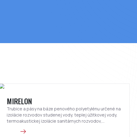
MIRELON
Trubice a pásy na báze penového polyetylénu určené na
izolácie rozvodov studenej vody, teplej úžitkovej vody,
termoakustickej izolácie sanitárnych rozvodov,
odpadových potrubí, akumulačných nádrží a pod.