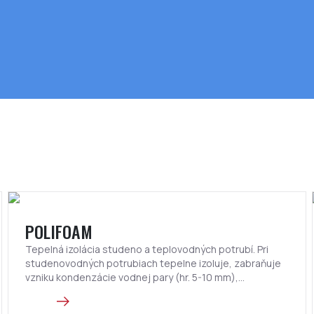
POLIFOAM
Tepelná izolácia studeno a teplovodných potrubí. Pri
studenovodných potrubiach tepelne izoluje, zabraňuje
vzniku kondenzácie vodnej pary (hr. 5-10 mm),
zabraňuje, resp. odďaľuje zamŕzanie (hr.10-30 mm).