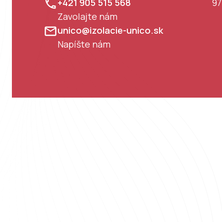
+421 905 515 568
97
Zavolajte nám
unico@izolacie-unico.sk
Napíšte nám