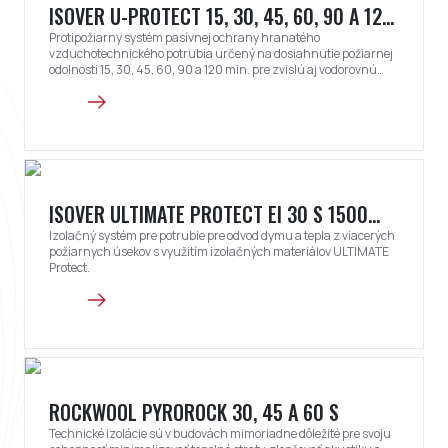
ISOVER U-PROTECT 15, 30, 45, 60, 90 A 120
S
Protipožiarny systém pasívnej ochrany hranatého
vzduchotechnického potrubia určený na dosiahnutie požiarnej
odolnosti 15, 30, 45, 60, 90 a 120 min. pre zvislú aj vodorovnú
orientáciu potrubia pri pôsobení ohňa zvonka aj zvnútra
potrubia.
ISOVER ULTIMATE PROTECT EI 30 S 1500
MULTI
Izolačný systém pre potrubie pre odvod dymu a tepla z viacerých
požiarnych úsekov s využitím izolačných materiálov ULTIMATE
Protect.
ROCKWOOL PYROROCK 30, 45 A 60 S
Technické izolácie sú v budovách mimoriadne dôležité pre svoju