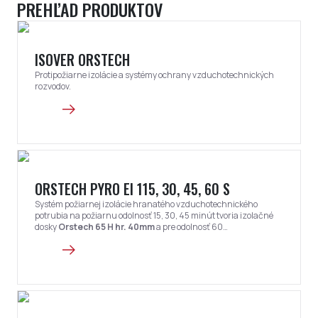
PREHĽAD PRODUKTOV
ISOVER ORSTECH
Protipožiarne izolácie a systémy ochrany vzduchotechnických
rozvodov.
ORSTECH PYRO EI 115, 30, 45, 60 S
Systém požiarnej izolácie hranatého vzduchotechnického
potrubia na požiarnu odolnosť 15, 30, 45 minút tvoria izolačné
dosky
Orstech 65 H hr. 40mm
a pre odolnosť 60
minút
Orstech 65 H hr. 60mm
.