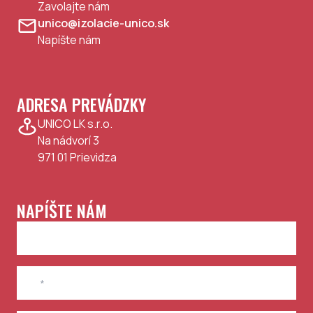
Zavolajte nám
unico@izolacie-unico.sk
Napíšte nám
ADRESA PREVÁDZKY
UNICO LK s.r.o.
Na nádvorí 3
971 01
Prievidza
NAPÍŠTE NÁM