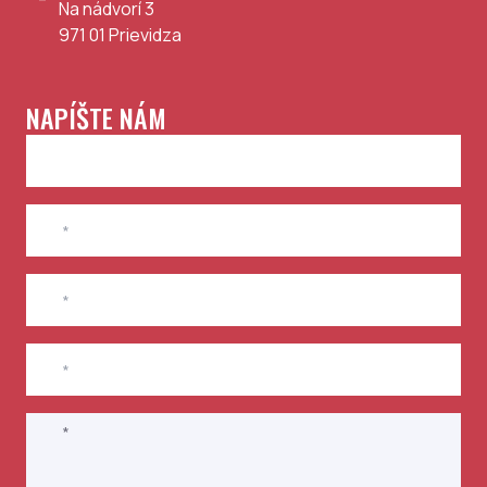
Na nádvorí 3
971 01
Prievidza
NAPÍŠTE NÁM