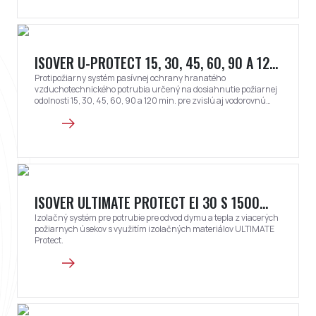
ISOVER U-PROTECT 15, 30, 45, 60, 90 A 120
S
Protipožiarny systém pasívnej ochrany hranatého
vzduchotechnického potrubia určený na dosiahnutie požiarnej
odolnosti 15, 30, 45, 60, 90 a 120 min. pre zvislú aj vodorovnú
orientáciu potrubia pri pôsobení ohňa zvonka aj zvnútra
potrubia.
ISOVER ULTIMATE PROTECT EI 30 S 1500
MULTI
Izolačný systém pre potrubie pre odvod dymu a tepla z viacerých
požiarnych úsekov s využitím izolačných materiálov ULTIMATE
Protect.