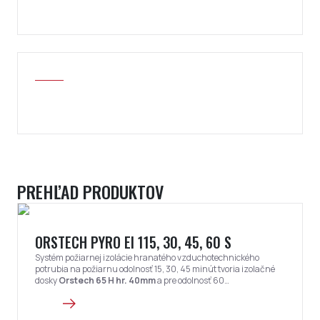
PREHĽAD PRODUKTOV
ORSTECH PYRO EI 115, 30, 45, 60 S
Systém požiarnej izolácie hranatého vzduchotechnického
potrubia na požiarnu odolnosť 15, 30, 45 minút tvoria izolačné
dosky
Orstech 65 H hr. 40mm
a pre odolnosť 60
minút
Orstech 65 H hr. 60mm
.