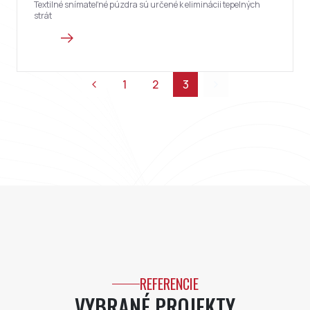
Textilné snímateľné púzdra sú určené k eliminácii tepelných
strát
1
2
3
REFERENCIE
VYBRANÉ PROJEKTY